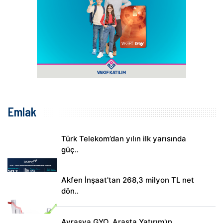
Emlak
Türk Telekom’dan yılın ilk yarısında
güç..
Akfen İnşaat'tan 268,3 milyon TL net
dön..
Avrasya GYO, Arasta Yatırım'ın