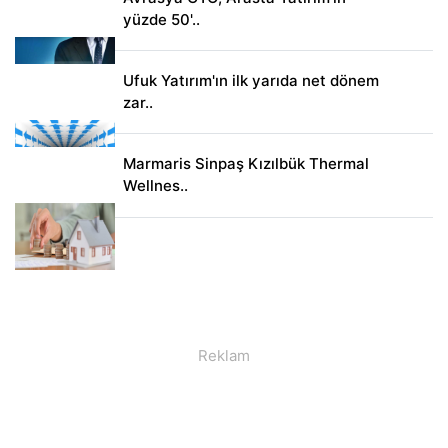
yüzde 50'..
Ufuk Yatırım'ın ilk yarıda net dönem
zar..
Marmaris Sinpaş Kızılbük Thermal
Wellnes..