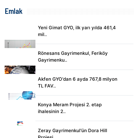
Emlak
Yeni Gimat GYO, ilk yarı yılda 461,4
mil..
Rönesans Gayrimenkul, Feriköy
Gayrimenku..
Akfen GYO'dan 6 ayda 767,8 milyon
TL FAV..
Konya Meram Projesi 2. etap
ihalesinin 2..
Zeray Gayrimenkul'ün Dora Hill
Projesi