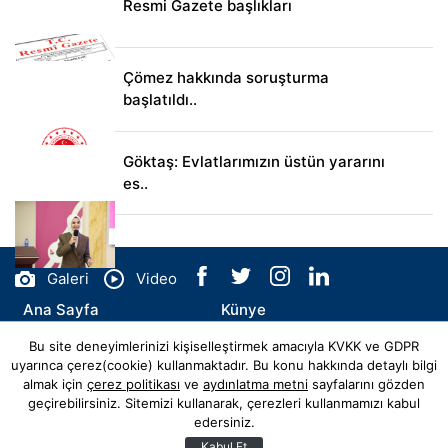
Resmi Gazete başlıkları
Çömez hakkında soruşturma
başlatıldı..
Göktaş: Evlatlarımızın üstün yararını
es..
Galeri
Video
Ana Sayfa
Künye
Bu site deneyimlerinizi kişiselleştirmek amacıyla KVKK ve GDPR
İletişim
uyarınca çerez(cookie) kullanmaktadır. Bu konu hakkında detaylı bilgi
almak için
çerez politikası
ve
aydınlatma metni
sayfalarını gözden
geçirebilirsiniz. Sitemizi kullanarak, çerezleri kullanmamızı kabul
edersiniz.
© Copyright 2026 insaatveemlak.com Tüm Hakları Saklıdır.
Web sitemiz
Hibya Haber Ajansı
Abonesidir.
Kabul Et