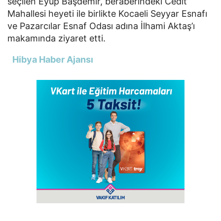
seçilen Eyüp Başdemir, beraberindeki Cedit
Mahallesi heyeti ile birlikte Kocaeli Seyyar Esnafı
ve Pazarcılar Esnaf Odası adına İlhami Aktaş’ı
makamında ziyaret etti.
Hibya Haber Ajansı