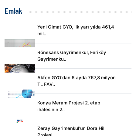
Emlak
Yeni Gimat GYO, ilk yarı yılda 461,4
mil..
Rönesans Gayrimenkul, Feriköy
Gayrimenku..
Akfen GYO'dan 6 ayda 767,8 milyon
TL FAV..
Konya Meram Projesi 2. etap
ihalesinin 2..
Zeray Gayrimenkul'ün Dora Hill
Projesi