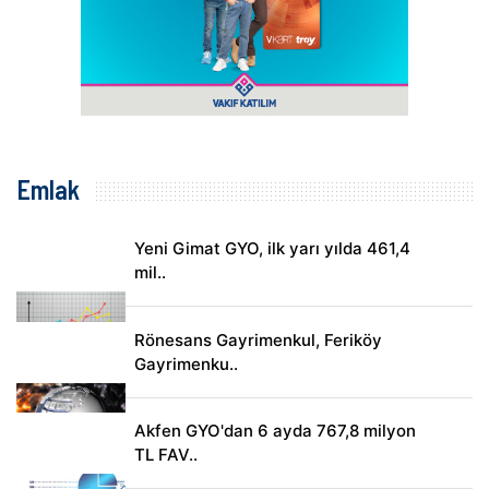
Emlak
Yeni Gimat GYO, ilk yarı yılda 461,4
mil..
Rönesans Gayrimenkul, Feriköy
Gayrimenku..
Akfen GYO'dan 6 ayda 767,8 milyon
TL FAV..