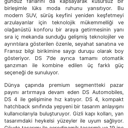
gündüz farlarını da kapsayarak kusursuz bir
birleşimle lüks moda ruhunu yansıtıyor. Bu
modern SUV, sürüş keyfini yeniden keşfetmeyi
arzulayanlar için teknolojik mükemmelliği ve
olağanüstü konforu bir araya getirmesinin yanı
sıra iç mekanda sunduğu gelişmiş teknolojiler ve
ayrıntılara gösterilen özenle, seyahat sanatına ve
Fransız bilgi birikimine saygı duruşu olarak boy
gösteriyor. DS 7’de ayrıca tamamı otomatik
şanzıman ile kombine edilen üç farklı güç
seçeneği de sunuluyor.
Dünya çapında premium segmentteki pazar
payını artırmaya devam eden DS Automobiles,
DS 4 ile gelişimine hız katıyor. DS 4, kompakt
hatchback sınıfında yepyeni bir tasarım anlayışını
kullanıcılarıyla buluşturuyor. Gizli kapı kolları, yan
tasarımdaki heykelsi yüzeyler ile uyum sağlıyor.
Gövde tasarımı ile aerodinamik tasarımlı ve 19 inç