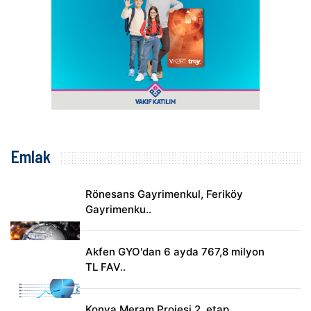
Emlak
Rönesans Gayrimenkul, Feriköy
Gayrimenku..
Akfen GYO'dan 6 ayda 767,8 milyon
TL FAV..
Konya Meram Projesi 2. etap