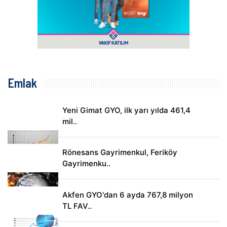
Emlak
Yeni Gimat GYO, ilk yarı yılda 461,4
mil..
Rönesans Gayrimenkul, Feriköy
Gayrimenku..
Akfen GYO'dan 6 ayda 767,8 milyon
TL FAV..