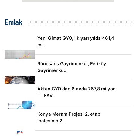
Emlak
Yeni Gimat GYO, ilk yarı yılda 461,4
mil..
Rönesans Gayrimenkul, Feriköy
Gayrimenku..
Akfen GYO'dan 6 ayda 767,8 milyon
TL FAV..
Konya Meram Projesi 2. etap
ihalesinin 2..