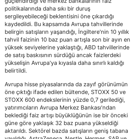
güçlendirdiği ve merkez bankalarının faiz
politikalarında daha sıkı bir duruş
sergileyebileceği beklentisini öne çıkardığı
kaydedildi. Bu kapsamda Avrupa tahvillerinde
belirgin satışların yaşandığı, İngiltere'nin 10 yıllık
tahvil faizinin 10 baz puan artışla son bir ayın en
yüksek seviyelerine yaklaştığı, ABD tahvillerinde
de satış baskısının sürdüğü ancak faizlerdeki
yükselişin Avrupa'ya kıyasla daha sınırlı kaldığı
belirtildi.
Avrupa hisse piyasalarında da zayıf görünümün
öne çıktığı ifade edilen bültende, STOXX 50 ve
STOXX 600 endekslerinin yüzde 0,7 gerilediği,
yatırımcıların Avrupa Merkez Bankası'ndan
beklediği faiz artışı büyüklüğünün ise bir önceki
güne göre yaklaşık 32 baz puana yükseldiği
aktarıldı. Sektörel bazda satışların geniş tabana
yayıldığı, AstraZeneca, Nestle, Hermes, SAP ve