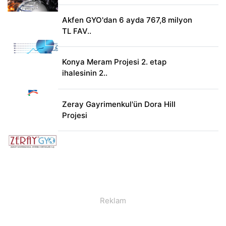
Akfen GYO'dan 6 ayda 767,8 milyon
TL FAV..
Konya Meram Projesi 2. etap
ihalesinin 2..
Zeray Gayrimenkul'ün Dora Hill
Projesi